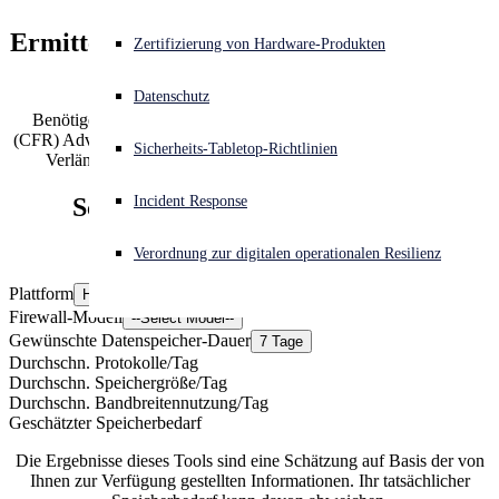
Modelle vergleichen
Ermitteln Sie die optimale Datenspeicher-
Akuter Cyberangriff? Fordern Sie Sofort-Hilfe an
Zertifizierung von Hardware-Produkten
Anmelden
Kapazität für Ihre Firewall
Ökosystem
Datenschutz
Benötigen Sie mehr Speicher? Mit Central Firewall Reporting
Open search
(CFR) Advanced können Sie in der Cloud Kapazitäten hinzufügen.
Sicherheits-Tabletop-Richtlinien
Open language switcher
Deutsch
Verlängern Sie die Datenspeicherung auf bis zu 365 Tage.
Central
Incident Response
Schätzung des Speicherbedarfs
Testversion
Verordnung zur digitalen operationalen Resilienz
Plattform
Hardware
Informationen zum Kauf
Firewall-Modell
--Select Model--
Gewünschte Datenspeicher-Dauer
7 Tage
Durchschn. Protokolle/Tag
Durchschn. Speichergröße/Tag
Durchschn. Bandbreitennutzung/Tag
Geschätzter Speicherbedarf
Die Ergebnisse dieses Tools sind eine Schätzung auf Basis der von
Ihnen zur Verfügung gestellten Informationen. Ihr tatsächlicher