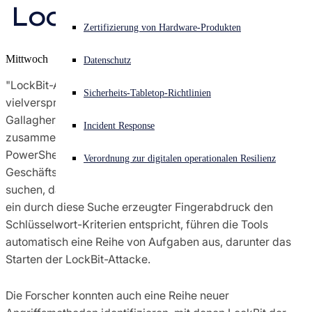
LockBit-Ransomware
Sophos X-Ops-Bedrohungsforschung
Akuter Cyberangriff? Fordern Sie Sofort-Hilfe an
Zertifizierung von Hardware-Produkten
Anmelden
Mittwoch
Auszeichnungen
Datenschutz
Open search
"LockBit-Angreifer nutzen automatisierte Angriffstools, um
Sicherheits-Tabletop-Richtlinien
Open language switcher
Deutsch
vielversprechende Ziele zu identifizieren", fasst Sean
Pressekontakte
Gallagher, Senior Threat Researcher bei Sophos,
Incident Response
zusammen. Die Analyse zeigt auf, wie die Kriminellen mit
PowerShell-Tools nach bestimmten
Verordnung zur digitalen operationalen Resilienz
Geschäftsanwendungen in gehackten Netzwerken
suchen, darunter Steuer- und Buchhaltungssoftware. Wenn
ein durch diese Suche erzeugter Fingerabdruck den
Schlüsselwort-Kriterien entspricht, führen die Tools
automatisch eine Reihe von Aufgaben aus, darunter das
Starten der LockBit-Attacke.
Die Forscher konnten auch eine Reihe neuer