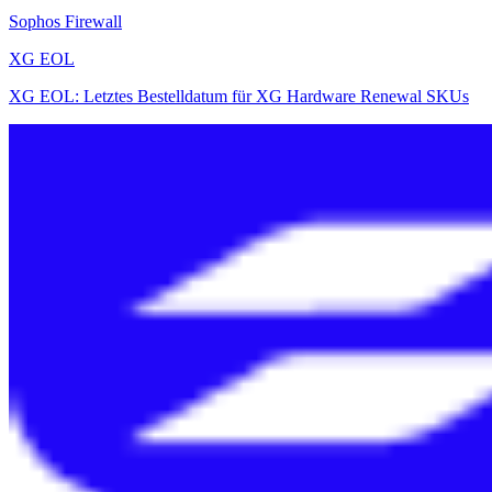
Sophos Firewall
XG EOL
XG EOL: Letztes Bestelldatum für XG Hardware Renewal SKUs