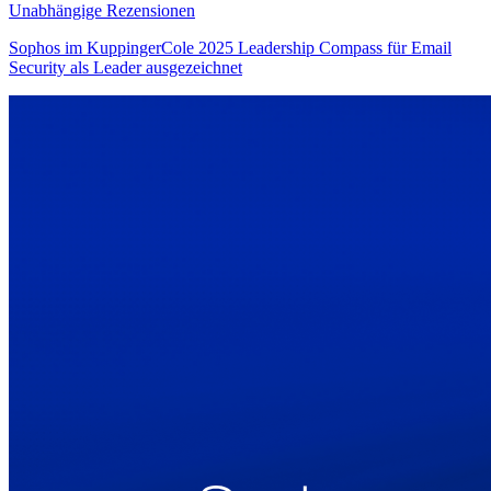
Unabhängige Rezensionen
Sophos im KuppingerCole 2025 Leadership Compass für Email
Security als Leader ausgezeichnet