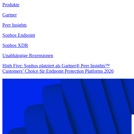
Produkte
Gartner
Peer Insights
Sophos Endpoint
Sophos XDR
Unabhängige Rezensionen
High Five: Sophos platziert als Gartner® Peer Insights™
Customers’ Choice für Endpoint Protection Platforms 2026