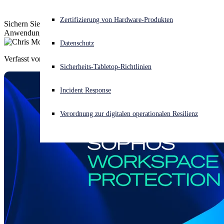
Akuter Cyberangriff? Fordern Sie Sofort-Hilfe an
Zertifizierung von Hardware-Produkten
Sichern Sie unkompliziert den Zugriff auf private und SaaS-
Anmelden
Anwendungen für externe Dienstleister und Gäste.
Datenschutz
Verfasst von
Chris McCormack
Open search
Sicherheits-Tabletop-Richtlinien
Open language switcher
Deutsch
Incident Response
Verordnung zur digitalen operationalen Resilienz