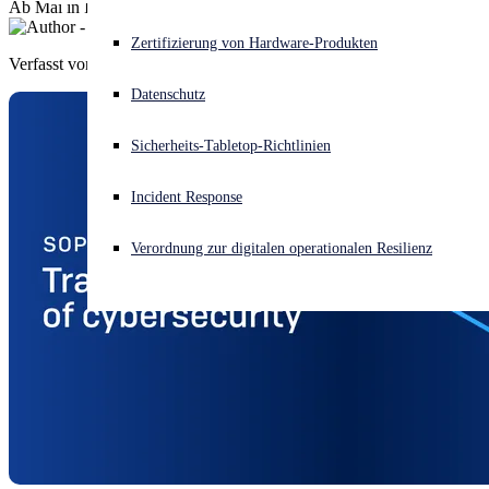
Ab Mai in Ihrer Nähe - Sichern Sie sich jetzt Ihre Teilnahme
Akuter Cyberangriff? Fordern Sie Sofort-Hilfe an
Zertifizierung von Hardware-Produkten
Anmelden
Verfasst von
Sophos
Datenschutz
Open search
Sicherheits-Tabletop-Richtlinien
Open language switcher
Deutsch
Incident Response
Verordnung zur digitalen operationalen Resilienz