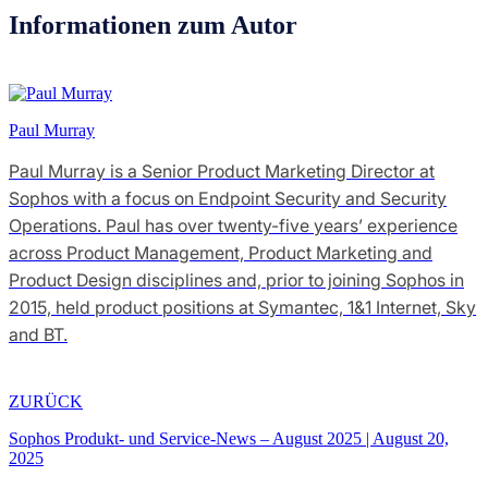
Informationen zum Autor
Paul Murray
Paul Murray is a Senior Product Marketing Director at
Sophos with a focus on Endpoint Security and Security
Operations. Paul has over twenty-five years’ experience
across Product Management, Product Marketing and
Product Design disciplines and, prior to joining Sophos in
2015, held product positions at Symantec, 1&1 Internet, Sky
and BT.
ZURÜCK
Sophos Produkt- und Service-News – August 2025
|
August 20,
2025