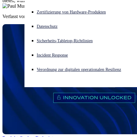
bieten, während wir weiterhin für den besten Schutz sorgen.
Akuter Cyberangriff? Fordern Sie Sofort-Hilfe an
Zertifizierung von Hardware-Produkten
Verfasst von
Paul Murray
Anmelden
Datenschutz
Open search
Sicherheits-Tabletop-Richtlinien
Open language switcher
Deutsch
Incident Response
Verordnung zur digitalen operationalen Resilienz