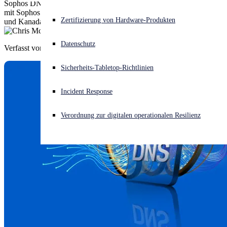
Sophos DNS Protection ist jetzt auch für Sophos Firewall-Kunden
mit Sophos Central-Konten in Australien, Brasilien, Indien, Japan
Akuter Cyberangriff? Fordern Sie Sofort-Hilfe an
Zertifizierung von Hardware-Produkten
und Kanada verfügbar.
Anmelden
Datenschutz
Verfasst von
Chris McCormack
Open search
Sicherheits-Tabletop-Richtlinien
Open language switcher
Deutsch
Incident Response
Verordnung zur digitalen operationalen Resilienz