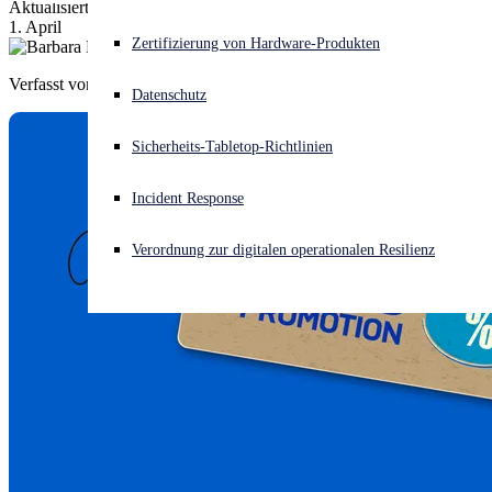
Aktualisierte Promos zur Unterstützung Ihres Sophos-Geschäfts ab
1. April
Akuter Cyberangriff? Fordern Sie Sofort-Hilfe an
Zertifizierung von Hardware-Produkten
Anmelden
Verfasst von
Barbara Hudson
Datenschutz
Open search
Sicherheits-Tabletop-Richtlinien
Open language switcher
Deutsch
Incident Response
Verordnung zur digitalen operationalen Resilienz