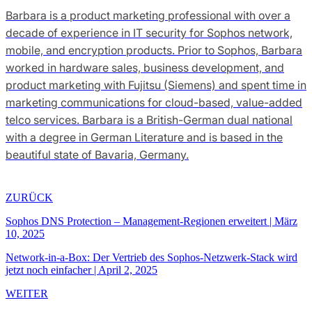
Barbara is a product marketing professional with over a
decade of experience in IT security for Sophos network,
mobile, and encryption products. Prior to Sophos, Barbara
worked in hardware sales, business development, and
product marketing with Fujitsu (Siemens) and spent time in
marketing communications for cloud-based, value-added
telco services. Barbara is a British-German dual national
with a degree in German Literature and is based in the
beautiful state of Bavaria, Germany.
ZURÜCK
Sophos DNS Protection – Management-Regionen erweitert
|
März
10, 2025
Network-in-a-Box: Der Vertrieb des Sophos-Netzwerk-Stack wird
jetzt noch einfacher
|
April 2, 2025
WEITER