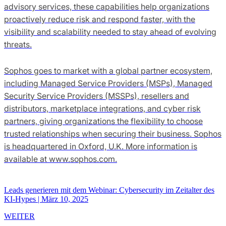
advisory services, these capabilities help organizations
proactively reduce risk and respond faster, with the
visibility and scalability needed to stay ahead of evolving
threats.
Sophos goes to market with a global partner ecosystem,
including Managed Service Providers (MSPs), Managed
Security Service Providers (MSSPs), resellers and
distributors, marketplace integrations, and cyber risk
partners, giving organizations the flexibility to choose
trusted relationships when securing their business. Sophos
is headquartered in Oxford, U.K. More information is
available at www.sophos.com.
Leads generieren mit dem Webinar: Cybersecurity im Zeitalter des
KI-Hypes
|
März 10, 2025
WEITER