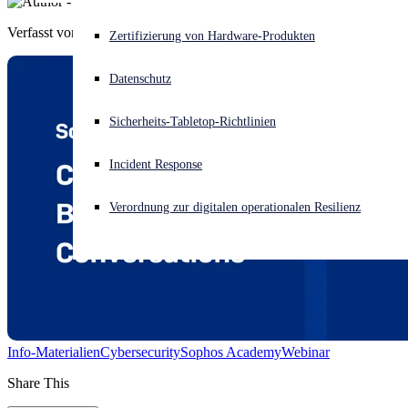
Verfasst von
Sophos
Akuter Cyberangriff? Fordern Sie Sofort-Hilfe an
Zertifizierung von Hardware-Produkten
Anmelden
Datenschutz
Open search
Sicherheits-Tabletop-Richtlinien
Open language switcher
Deutsch
Incident Response
Verordnung zur digitalen operationalen Resilienz
Info-Materialien
Cybersecurity
Sophos Academy
Webinar
Share This