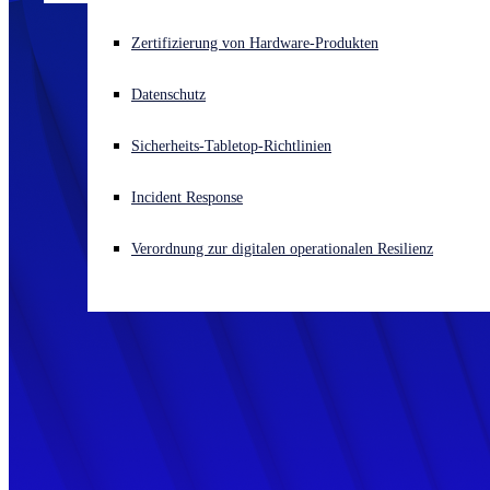
Akuter Cyberangriff? Fordern Sie Sofort-Hilfe an
Zertifizierung von Hardware-Produkten
Anmelden
Datenschutz
Open search
Sicherheits-Tabletop-Richtlinien
Open language switcher
Deutsch
Incident Response
Verordnung zur digitalen operationalen Resilienz