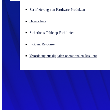
Akuter Cyberangriff? Fordern Sie Sofort-Hilfe an
Zertifizierung von Hardware-Produkten
Anmelden
Datenschutz
Open search
Sicherheits-Tabletop-Richtlinien
Open language switcher
Deutsch
Incident Response
Verordnung zur digitalen operationalen Resilienz