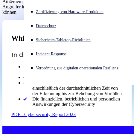
Außerdem gibt der Report Empfehlungen dazu, wie Unternehmen
Angreifer im Jahr2023 im Cybersecurity-Wettlauf überholen
können.
Akuter Cyberangriff? Fordern Sie Sofort-Hilfe an
Zertifizierung von Hardware-Produkten
Anmelden
Datenschutz
Open search
Whitepapers
Sicherheits-Tabletop-Richtlinien
Open language switcher
Deutsch
In diesem Bericht:
Incident Response
Häufigkeit und Art der Cyberangriffe im letzten
Verordnung zur digitalen operationalen Resilienz
Jahr
Die größten Sicherheitsrisiken des Jahres 2023
Analyse von Warnmeldungen in der Praxis,
einschließlich der durchschnittlichen Zeit von
der Erkennung bis zur Behebung von Vorfällen
Die finanziellen, betrieblichen und personellen
Auswirkungen der Cybersecurity
PDF - Cybersecurity-Report 2023