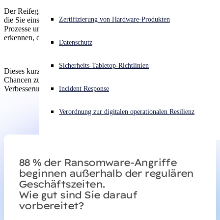
Der Reifegrad Ihrer Cybersecurity hängt nicht nur von den Tools ab,
Akuter Cyberangriff? Fordern Sie Sofort-Hilfe an
Zertifizierung von Hardware-Produkten
die Sie einsetzen. Es geht darum, wie gut Ihre Mitarbeitenden,
Anmelden
Prozesse und Technologien zusammenarbeiten, um Bedrohungen zu
erkennen, darauf zu reagieren und die Folgen zu beseitigen.
Datenschutz
Open search
Sicherheits-Tabletop-Richtlinien
Open language switcher
Deutsch
Dieses kurze Quiz hilft Ihnen, Ihr aktuelles Programm zu bewerten,
Chancen zur Weiterentwicklung zu identifizieren und Tipps zur
Verbesserung Ihrer Abwehrmaßnahmen zu erhalten.
Incident Response
Verordnung zur digitalen operationalen Resilienz
88 % der Ransomware-Angriffe
beginnen außerhalb der regulären
Geschäftszeiten.
Wie gut sind Sie darauf
vorbereitet?