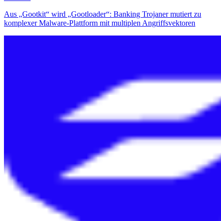
Aus „Gootkit“ wird „Gootloader“: Banking Trojaner mutiert zu
komplexer Malware-Plattform mit multiplen Angriffsvektoren