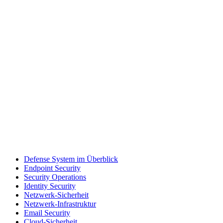
Defense System im Überblick
Endpoint Security
Security Operations
Identity Security
Netzwerk-Sicherheit
Netzwerk-Infrastruktur
Email Security
Cloud-Sicherheit