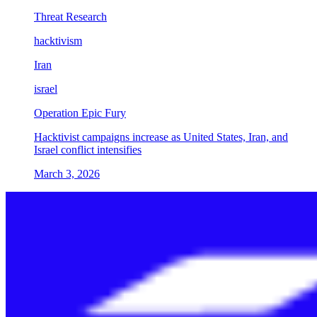
Threat Research
hacktivism
Iran
israel
Operation Epic Fury
Hacktivist campaigns increase as United States, Iran, and
Israel conflict intensifies
March 3, 2026