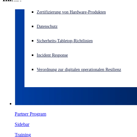
Akuter Cyberangriff? Fordern Sie Sofort-Hilfe an
Zertifizierung von Hardware-Produkten
Anmelden
Datenschutz
Open search
Sicherheits-Tabletop-Richtlinien
Open language switcher
Deutsch
Incident Response
Verordnung zur digitalen operationalen Resilienz
Partner Program
Sidebar
Training