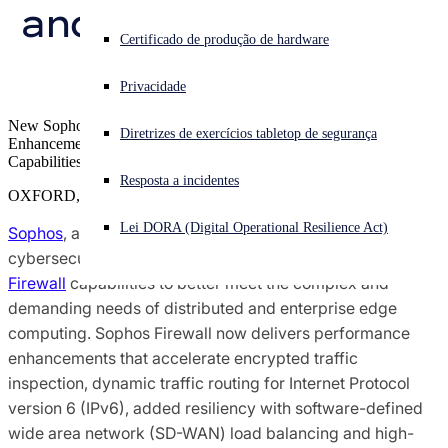
and Enterprise Edge 
Pesquisa de ameaças do Sophos X-Ops
Enfrentando um ataque cibernético? Obtenha ajuda imediata
Certificado de produção de hardware
Computing
Iniciar sessão
Premiações e avaliações
Privacidade
Open search
New Sophos Firewall Launches with Advanced Performance
Diretrizes de exercícios tabletop de segurança
Open language switcher
Português (Brasil)
Enhancements, Dynamic Traffic Routing and SD-WAN
Contatos de imprensa
Capabilities, and Integrations
Resposta a incidentes
OXFORD, U.K.
Lei DORA (Digital Operational Resilience Act)
Sophos
, a global leader in innovating and delivering
cybersecurity as a service, today introduced new
Sophos
Firewall
capabilities to better meet the complex and
demanding needs of distributed and enterprise edge
computing. Sophos Firewall now delivers performance
enhancements that accelerate encrypted traffic
inspection, dynamic traffic routing for Internet Protocol
version 6 (IPv6), added resiliency with software-defined
wide area network (SD-WAN) load balancing and high-