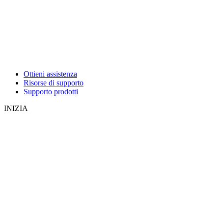
Ottieni assistenza
Risorse di supporto
Supporto prodotti
INIZIA