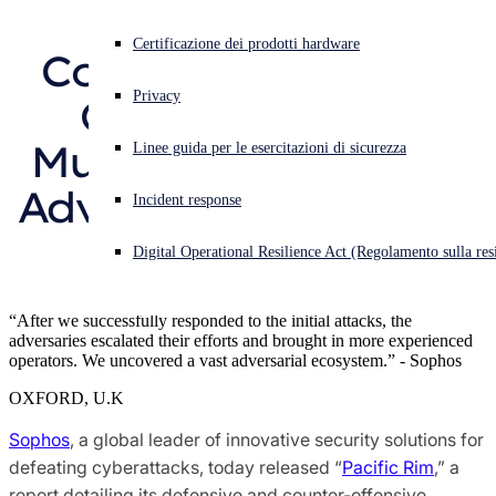
Defensive and 
Ricerche di Sophos X-Ops sulle minacce
Cyberattacco in corso? Ottieni assistenza immediata
Certificazione dei prodotti hardware
Counter-Offensive 
Accedi
Premi e recensioni
Privacy
Operation with 
Open search
Multiple Interlinked 
Linee guida per le esercitazioni di sicurezza
Open language switcher
Italiano
Addetti stampa
Adversaries Based in 
Incident response
China
Digital Operational Resilience Act (Regolamento sulla resi
“After we successfully responded to the initial attacks, the
adversaries escalated their efforts and brought in more experienced
operators. We uncovered a vast adversarial ecosystem.” - Sophos
OXFORD, U.K
Sophos
, a global leader of innovative security solutions for
defeating cyberattacks, today released “
Pacific Rim
,” a
report detailing its defensive and counter-offensive