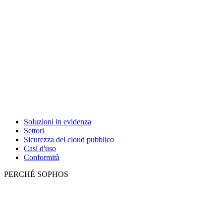
Soluzioni in evidenza
Settori
Sicurezza del cloud pubblico
Casi d'uso
Conformità
PERCHÉ SOPHOS