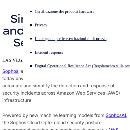
Automate and 
Ricerche di Sophos X-Ops sulle minacce
Cyberattacco in corso? Ottieni assistenza immediata
Certificazione dei prodotti hardware
Simplify Detection 
Accedi
Premi e recensioni
Privacy
and Response of AWS 
Open search
Security Incidents
Linee guida per le esercitazioni di sicurezza
Open language switcher
Italiano
Addetti stampa
Incident response
LAS VEGAS, AWS re:Invent
Digital Operational Resilience Act (Regolamento sulla resi
Sophos
, a global leader in next-generation cybersecurity,
today unveiled advancements to
Sophos Cloud Optix
that
automate and simplify the detection and response of
security incidents across Amazon Web Services (AWS)
infrastructure.
Powered by new machine learning models from
SophosAI
,
the Sophos Cloud Optix cloud security posture
management solution now continuously analyzes
AWS