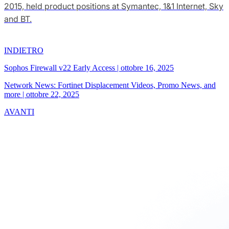
2015, held product positions at Symantec, 1&1 Internet, Sky
and BT.
INDIETRO
Sophos Firewall v22 Early Access
|
ottobre 16, 2025
Network News: Fortinet Displacement Videos, Promo News, and
more
|
ottobre 22, 2025
AVANTI