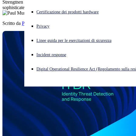
Strengthen your customers’ security posture and defend against
sophisticated identity-based attacks.
Cyberattacco in corso? Ottieni assistenza immediata
Certificazione dei prodotti hardware
Accedi
Scritto da
Paul Murray
Privacy
Open search
Linee guida per le esercitazioni di sicurezza
Open language switcher
Italiano
Incident response
Digital Operational Resilience Act (Regolamento sulla resi