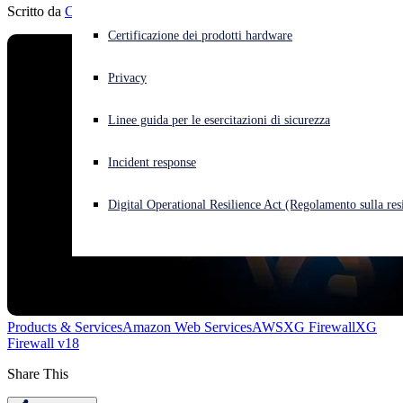
Scritto da
Chris McCormack
Cyberattacco in corso? Ottieni assistenza immediata
Certificazione dei prodotti hardware
Accedi
Privacy
Open search
Linee guida per le esercitazioni di sicurezza
Open language switcher
Italiano
Incident response
Digital Operational Resilience Act (Regolamento sulla resi
Products & Services
Amazon Web Services
AWS
XG Firewall
XG
Firewall v18
Share This