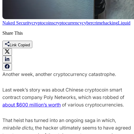
Naked Security
cryptocoins
cryptocurrency
cybercrime
hacking
Liquid
Share This
Link Copied
Another week, another cryptocurrency catastrophe.
Last week’s story was about Chinese cryptocoin smart
contract company Poly Networks, which was robbed of
about $600 million’s worth
of various cryptocurrencies.
That heist has turned into an ongoing saga in which,
mirabile dictu
, the hacker ultimately seems to have agreed