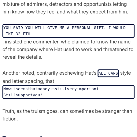
mixture of admirers, detractors and opportunists letting
him know how they feel and what they expect from him.
YOU SAID YOU WILL GIVE ME A PERSONAL GIFT. I WOULD 
LIKE 32 ETH
, insisted one commenter, who claimed to know the name
of the company where Hat used to work and threatened to
reveal the details.
Another noted, contrarily eschewing Hat’s
style
ALL CAPS
and letter spacing, that
Nowitseems­thatmoneyis­stillveryimportant.­
Stillsupportyou!
Truth, as the truism goes, can sometimes be stranger than
fiction.