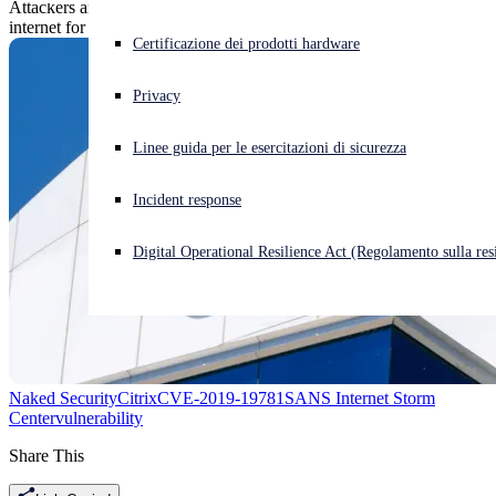
Attackers are using a serious bug in Citrix products to scan the
internet for weaknesses, according to experts.
Cyberattacco in corso? Ottieni assistenza immediata
Certificazione dei prodotti hardware
Accedi
Privacy
Open search
Linee guida per le esercitazioni di sicurezza
Open language switcher
Italiano
Incident response
Digital Operational Resilience Act (Regolamento sulla resi
Naked Security
Citrix
CVE-2019-19781
SANS Internet Storm
Center
vulnerability
Share This