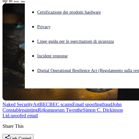
up in the air.
Cyberattacco in corso? Ottieni assistenza immediata
Certificazione dei prodotti hardware
Accedi
Privacy
Open search
Linee guida per le esercitazioni di sicurezza
Open language switcher
Italiano
Incident response
Digital Operational Resilience Act (Regolamento sulla resi
Naked Security
Art
BEC
BEC scams
Email spoofing
fraud
John
Constable
painting
Rijksmuseum Twenthe
Simon C. Dickinson
Ltd.
spoofed email
Share This
Link Copied