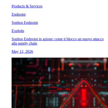
Products & Services
Endpoint
Sophos Endpoint
Exploits
Sophos Endpoint in azione: come ti blocco un nuovo attacco
alla supply chain
May 12, 2026