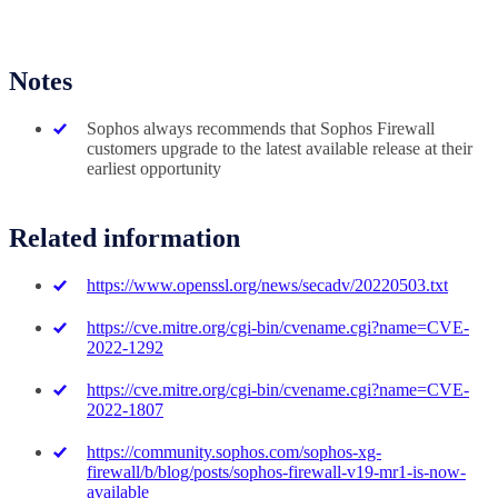
Notes
Sophos always recommends that Sophos Firewall
customers upgrade to the latest available release at their
earliest opportunity
Related information
https://www.openssl.org/news/secadv/20220503.txt
https://cve.mitre.org/cgi-bin/cvename.cgi?name=CVE-
2022-1292
https://cve.mitre.org/cgi-bin/cvename.cgi?name=CVE-
2022-1807
https://community.sophos.com/sophos-xg-
firewall/b/blog/posts/sophos-firewall-v19-mr1-is-now-
available