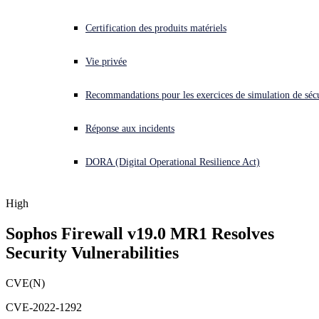
Vous subissez une cyberattaque ? Obtenez une aide immédiate.
Certification des produits matériels
Se connecter
Vie privée
Open search
Recommandations pour les exercices de simulation de sécu
Open language switcher
Français
Réponse aux incidents
DORA (Digital Operational Resilience Act)
High
Sophos Firewall v19.0 MR1 Resolves 
Security Vulnerabilities
CVE(N)
CVE-2022-1292