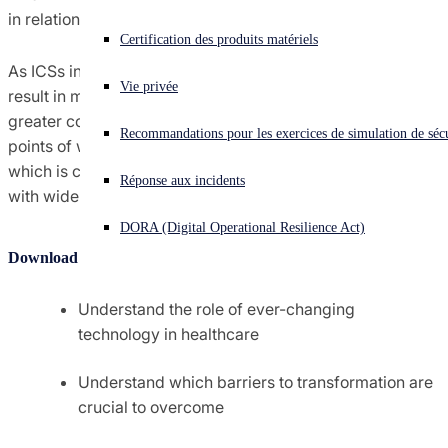
in relation to vaccine research and rollout.
Vous subissez une cyberattaque ? Obtenez une aide immédiate.
Certification des produits matériels
Se connecter
As ICSs in England consolidate their operations, it will
Vie privée
result in more data being shared across networks and
Open search
greater commonality of systems. This will result in more
Recommandations pour les exercices de simulation de sécu
Open language switcher
Français
points of weakness and more cybersecurity risk. All of
which is coming at a time when ICSs are moving forward
Réponse aux incidents
with wider digital transformation initiatives.
DORA (Digital Operational Resilience Act)
Download this whitepaper that will help you to:
Understand the role of ever-changing
technology in healthcare
Understand which barriers to transformation are
crucial to overcome