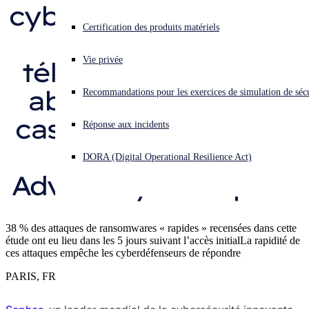
cyberattaques où les 
Recherche sur les menaces Sophos X-Ops
Vous subissez une cyberattaque ? Obtenez une aide immédiate.
Certification des produits matériels
données 
Se connecter
Récompenses et évaluations
Vie privée
télémétriques sont 
Open search
absentes, dans les 
Recommandations pour les exercices de simulation de sécu
Open language switcher
Français
Contacts Presse
cas analysés pour le 
Réponse aux incidents
rapport Active 
DORA (Digital Operational Resilience Act)
Adversary de Sophos
38 % des attaques de ransomwares « rapides » recensées dans cette
étude ont eu lieu dans les 5 jours suivant l’accès initialLa rapidité de
ces attaques empêche les cyberdéfenseurs de répondre
PARIS, FR