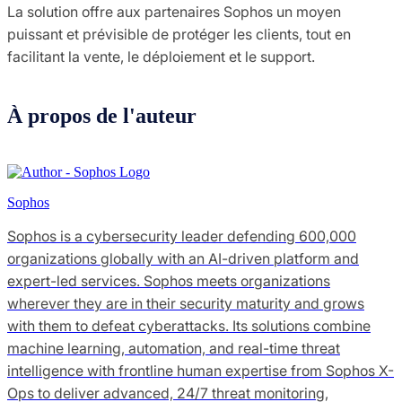
La solution offre aux partenaires Sophos un moyen
puissant et prévisible de protéger les clients, tout en
facilitant la vente, le déploiement et le support.
À propos de l'auteur
Sophos
Sophos is a cybersecurity leader defending 600,000
organizations globally with an AI-driven platform and
expert-led services. Sophos meets organizations
wherever they are in their security maturity and grows
with them to defeat cyberattacks. Its solutions combine
machine learning, automation, and real-time threat
intelligence with frontline human expertise from Sophos X-
Ops to deliver advanced, 24/7 threat monitoring,