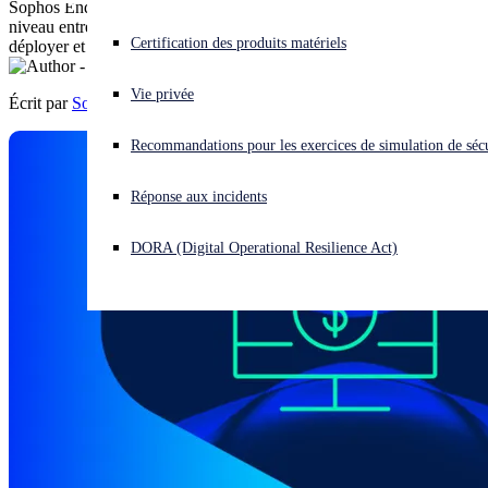
Sophos Endpoint 100 fournit une protection Endpoint complète de
niveau entreprise pour les PME, dans un package facile à vendre, à
Vous subissez une cyberattaque ? Obtenez une aide immédiate.
Certification des produits matériels
déployer et à prendre en charge.
Se connecter
Vie privée
Écrit par
Sophos
Open search
Recommandations pour les exercices de simulation de sécu
Open language switcher
Français
Réponse aux incidents
DORA (Digital Operational Resilience Act)