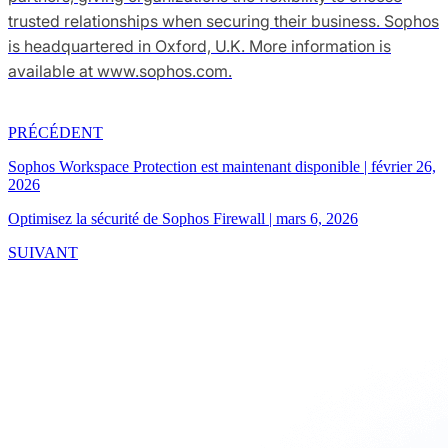
trusted relationships when securing their business. Sophos
is headquartered in Oxford, U.K. More information is
available at www.sophos.com.
PRÉCÉDENT
Sophos Workspace Protection est maintenant disponible
|
février 26,
2026
Optimisez la sécurité de Sophos Firewall
|
mars 6, 2026
SUIVANT