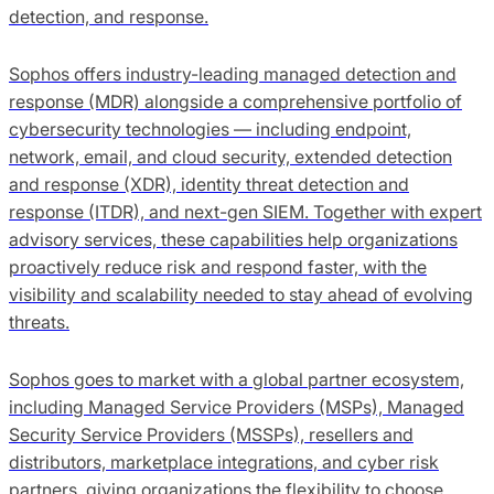
detection, and response.
Sophos offers industry-leading managed detection and
response (MDR) alongside a comprehensive portfolio of
cybersecurity technologies — including endpoint,
network, email, and cloud security, extended detection
and response (XDR), identity threat detection and
response (ITDR), and next-gen SIEM. Together with expert
advisory services, these capabilities help organizations
proactively reduce risk and respond faster, with the
visibility and scalability needed to stay ahead of evolving
threats.
Sophos goes to market with a global partner ecosystem,
including Managed Service Providers (MSPs), Managed
Security Service Providers (MSSPs), resellers and
distributors, marketplace integrations, and cyber risk
partners, giving organizations the flexibility to choose