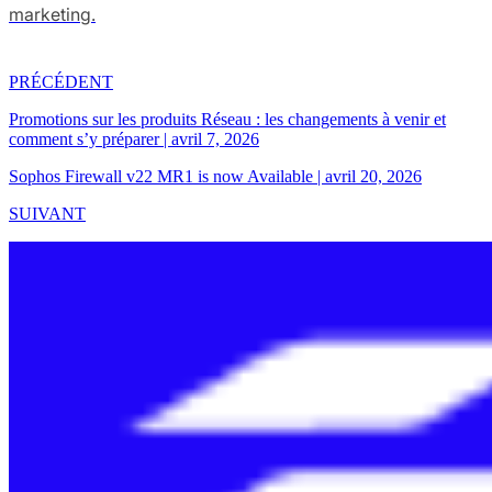
marketing.
PRÉCÉDENT
Promotions sur les produits Réseau : les changements à venir et
comment s’y préparer
|
avril 7, 2026
Sophos Firewall v22 MR1 is now Available
|
avril 20, 2026
SUIVANT