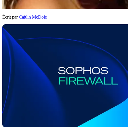
Écrit par
Caitlin McDole