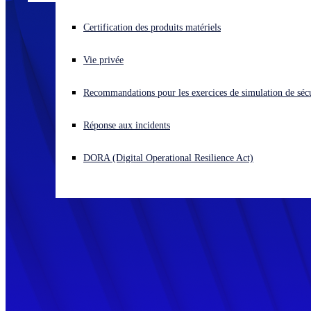
Vous subissez une cyberattaque ? Obtenez une aide immédiate.
Certification des produits matériels
Se connecter
Vie privée
Open search
Recommandations pour les exercices de simulation de sécu
Open language switcher
Français
Réponse aux incidents
DORA (Digital Operational Resilience Act)