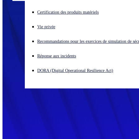
Vous subissez une cyberattaque ? Obtenez une aide immédiate.
Certification des produits matériels
Se connecter
Vie privée
Open search
Recommandations pour les exercices de simulation de sécu
Open language switcher
Français
Réponse aux incidents
DORA (Digital Operational Resilience Act)