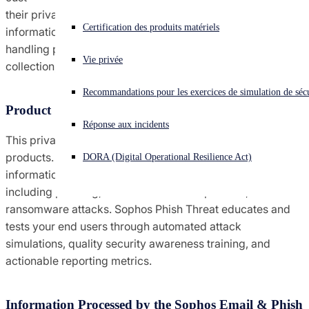
their privacy considerations. In this document, we provide
Conditions générales des contrats
Vous subissez une cyberattaque ? Obtenez une aide immédiate.
Certification des produits matériels
information about Sophos Email & Phish Threat data
Se connecter
handling practices, including personal information
Conformité du commerce mondial
Vie privée
collection, use and storage.
Open search
Recommandations pour les exercices de simulation de sécu
Open language switcher
Français
Avis
Product Summary
Réponse aux incidents
This privacy data sheet applies to Email & Phish Threat
Politiques
products. Sophos Email protects your company’s
DORA (Digital Operational Resilience Act)
information and people against malicious email threats,
including phishing, business email compromise, and
ransomware attacks. Sophos Phish Threat educates and
tests your end users through automated attack
simulations, quality security awareness training, and
actionable reporting metrics.
Information Processed by the Sophos Email & Phish