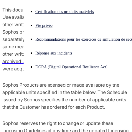
Conditions générales des contrats
This document forms part of the Sophos End User Terms of
Vous subissez une cyberattaque ? Obtenez une aide immédiate.
Certification des produits matériels
Se connecter
Use available at
https://www.sophos.com/en-us/legal
, or
other written agreement governing access and use of
Conformité du commerce mondial
Vie privée
Sophos products and services. Capitalized terms not
Open search
separately defined in these Licensing Guidelines have the
Recommandations pour les exercices de simulation de sécu
Open language switcher
Français
Avis
same meanings as in the Sophos End User Terms of Use, or
Réponse aux incidents
other written agreement, as applicable. Please refer to this
archived Licensing Guidelines
for any entitlements that
Politiques
DORA (Digital Operational Resilience Act)
were acquired or renewed before January 17, 2022.
Sophos Products are licensed or made available by the
applicable units specified in the table below. The Schedule
issued by Sophos specifies the number of applicable units
that the Customer has ordered for each Product.
Sophos reserves the right to change or update these
Licensing Guidelines at any time and the updated Licensing