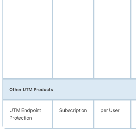
Other UTM Products
UTM Endpoint
Subscription
per User
Protection