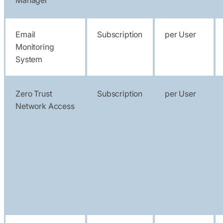
Manager
Email
Subscription
per User
Monitoring
System
Zero Trust
Subscription
per User
Network Access