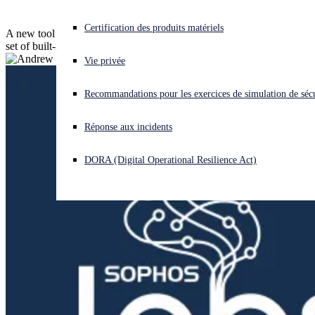
Vous subissez une cyberattaque ? Obtenez une aide immédiate.
Certification des produits matériels
A new tool demonstrates how attackers might take advantage of a
Se connecter
set of built-in PowerShell scripts
Vie privée
Open search
Recommandations pour les exercices de simulation de sécu
Open language switcher
Français
Réponse aux incidents
DORA (Digital Operational Resilience Act)