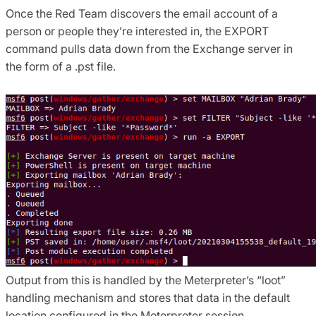
Once the Red Team discovers the email account of a
person or people they’re interested in, the EXPORT
command pulls data down from the Exchange server in
the form of a .pst file.
Output from this is handled by the Meterpreter’s “loot”
handling mechanism and stores that data in the default
location configured in the Meterpreter session.