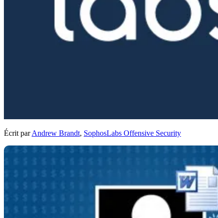
Écrit par
Andrew Brandt
,
SophosLabs Offensive Security