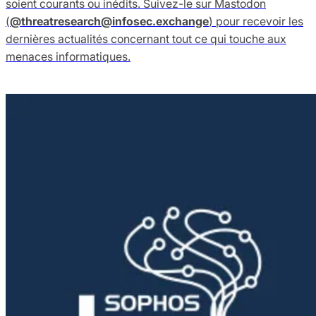
soient courants ou inédits. Suivez-le sur Mastodon
(
@
threatresearch@infosec.exchange
) pour recevoir les
dernières actualités concernant tout ce qui touche aux
menaces informatiques.