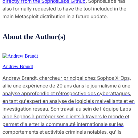
directly from the SophosLabs Github
. SophosLabs has
also formally requested to have the tool included in the
main Metasploit distribution in a future update.
About the Author(s)
Andrew Brandt
Andrew Brandt, chercheur principal chez Sophos X-Ops,
allie une expérience de 20 ans dans le journalisme à une
analyse approfondie et rétrospective des cyberattaques,
en tant qu'expert en analyse de logiciels malveillants et en
investigation réseau. Son travail au sein de l'équipe Labs
aide Sophos à protéger ses clients à travers le monde et
permet d'alerter la communauté internationale sur les
comportements et activités criminels notables, qu'ils