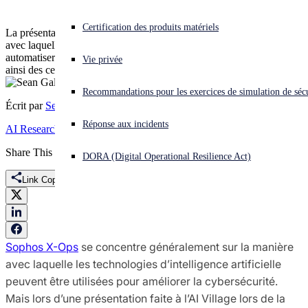
Vous subissez une cyberattaque ? Obtenez une aide immédiate.
Certification des produits matériels
La présentation faite à l'AI Village a mis en évidence la manière
Se connecter
avec laquelle les outils génératifs pouvaient être utilisés pour
automatiser la création de campagnes malveillantes, pouvant générer
Vie privée
ainsi des centaines de sites frauduleux.
Open search
Recommandations pour les exercices de simulation de sécu
Open language switcher
Français
Écrit par
Sean Gallagher
Réponse aux incidents
AI Research
Share This
DORA (Digital Operational Resilience Act)
Link Copied
Sophos X-Ops
se concentre généralement sur la manière
avec laquelle les technologies d’intelligence artificielle
peuvent être utilisées pour améliorer la cybersécurité.
Mais lors d’une présentation faite à l’AI Village lors de la