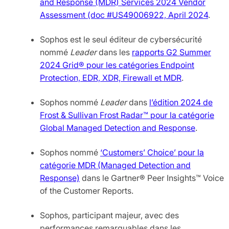
and Response (MDR) Services 2024 Vendor
Assessment (doc #US49006922, April 2024
.
Sophos est le seul éditeur de cybersécurité
nommé
Leader
dans les
rapports G2 Summer
2024 Grid® pour les catégories Endpoint
Protection, EDR, XDR, Firewall et MDR
.
Sophos nommé
Leader
dans
l’édition 2024 de
Frost & Sullivan Frost Radar™ pour la catégorie
Global Managed Detection and Response
.
Sophos nommé
‘Customers’ Choice’ pour la
catégorie MDR (Managed Detection and
Response)
dans le Gartner® Peer Insights™ Voice
of the Customer Reports.
Sophos, participant majeur, avec des
performances remarquables dans les