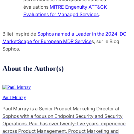
évaluations
MITRE Engenuity ATT&CK
Evaluations for Managed Services
.
Billet inspiré de
Sophos named a Leader in the 2024 IDC
MarketScape for European MDR Service
s, sur le Blog
Sophos.
About the Author(s)
Paul Murray
Paul Murray is a Senior Product Marketing Director at
Sophos with a focus on Endpoint Security and Security
Operations. Paul has over twenty-five years’ experience
across Product Management, Product Marketing and