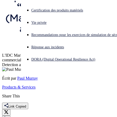
“European MDR 
Vous subissez une cyberattaque ? Obtenez une aide immédiate.
Certification des produits matériels
(Managed Detection 
Se connecter
Vie privée
and Response) 
Open search
Recommandations pour les exercices de simulation de sécu
Services”
Open language switcher
Français
Réponse aux incidents
L'IDC MarketScape évalue les capacités et les stratégies
DORA (Digital Operational Resilience Act)
commerciales des fournisseurs de services MDR (Managed
Detection and Response) sur le marché européen.
Écrit par
Paul Murray
Products & Services
Share This
Link Copied