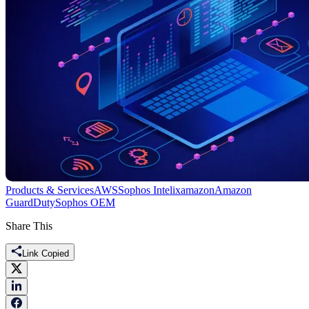
Products & Services
AWS
Sophos Intelix
amazon
Amazon
GuardDuty
Sophos OEM
Share This
Link Copied