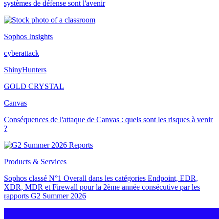
systèmes de défense sont l'avenir
Sophos Insights
cyberattack
ShinyHunters
GOLD CRYSTAL
Canvas
Conséquences de l'attaque de Canvas : quels sont les risques à venir
?
Products & Services
Sophos classé N°1 Overall dans les catégories Endpoint, EDR,
XDR, MDR et Firewall pour la 2ème année consécutive par les
rapports G2 Summer 2026