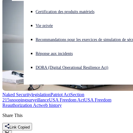
Vous subissez une cyberattaque ? Obtenez une aide immédiate.
Certification des produits matériels
Se connecter
Vie privée
Open search
Recommandations pour les exercices de simulation de sécu
Open language switcher
Français
Réponse aux incidents
DORA (Digital Operational Resilience Act)
Naked Security
legislation
Patriot Act
Section
215
snooping
surveillance
USA Freedom Act
USA Freedom
Reauthorization Act
web history
Share This
Link Copied