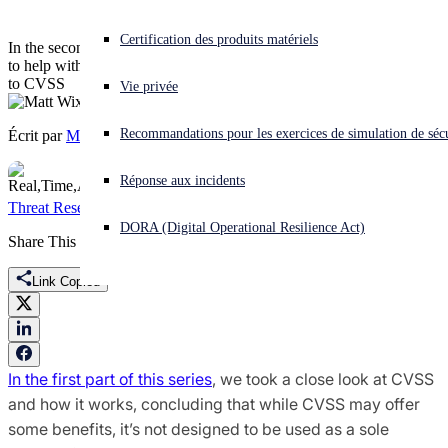
Vous subissez une cyberattaque ? Obtenez une aide immédiate.
Certification des produits matériels
In the second of a two-part series on tools and frameworks designed
Se connecter
to help with remediation prioritization, we explore some alternatives
to CVSS
Vie privée
Open search
Recommandations pour les exercices de simulation de sécu
Écrit par
Matt Wixey
Open language switcher
Français
Réponse aux incidents
Threat Research
CVSS
Patch Tuesday
patching
Sophos X-Ops
DORA (Digital Operational Resilience Act)
Share This
Link Copied
In the first part of this series
, we took a close look at CVSS
and how it works, concluding that while CVSS may offer
some benefits, it’s not designed to be used as a sole