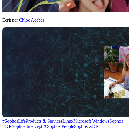
Écrit par
Chloe Acebes
#SophosLife
Products & Services
Linux
Microsoft Windows
Sophos
EDR
Sophos Intercept X
Sophos People
Sophos XDR