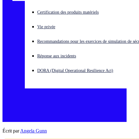
Vous subissez une cyberattaque ? Obtenez une aide immédiate.
Certification des produits matériels
Se connecter
Vie privée
Open search
Recommandations pour les exercices de simulation de sécu
Open language switcher
Français
Réponse aux incidents
DORA (Digital Operational Resilience Act)
Écrit par
Angela Gunn