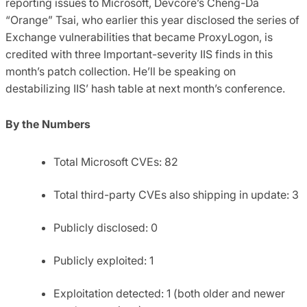
reporting issues to Microsoft, Devcore’s Cheng-Da
“Orange” Tsai, who earlier this year disclosed the series of
Exchange vulnerabilities that became ProxyLogon, is
credited with three Important-severity IIS finds in this
month’s patch collection. He’ll be speaking on
destabilizing IIS’ hash table at next month’s conference.
By the Numbers
Total Microsoft CVEs: 82
Total third-party CVEs also shipping in update: 3
Publicly disclosed: 0
Publicly exploited: 1
Exploitation detected: 1 (both older and newer