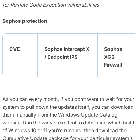
for Remote Code Execution
vulnerabilities
Sophos protection
CVE
Sophos Intercept X
Sophos
/ Endpoint IPS
XGS
Firewall
As you can every month, if you don’t want to wait for your
CVE-
Exp/2222047-A
system to pull down the updates itself, you can download
2022-
them manually from the Windows Update Catalog
22047
website
.
Run the winver.exe tool to determine which build
of Windows 10 or 11 you’re running, then download the
Cumulative Update package for your
particular system’s