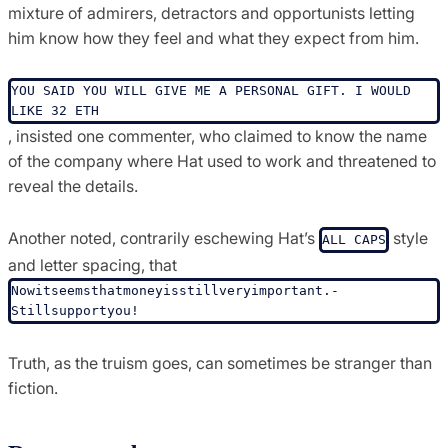
mixture of admirers, detractors and opportunists letting
him know how they feel and what they expect from him.
YOU SAID YOU WILL GIVE ME A PERSONAL GIFT. I WOULD 
LIKE 32 ETH
, insisted one commenter, who claimed to know the name
of the company where Hat used to work and threatened to
reveal the details.
Another noted, contrarily eschewing Hat’s
style
ALL CAPS
and letter spacing, that
Nowitseems­thatmoneyis­stillveryimportant.­
Stillsupportyou!
Truth, as the truism goes, can sometimes be stranger than
fiction.