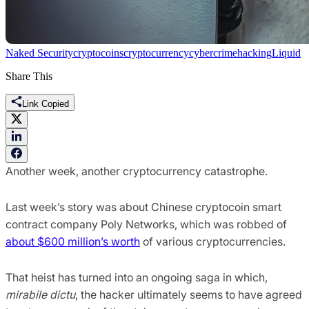
Naked Security
cryptocoins
cryptocurrency
cybercrime
hacking
Liquid
Share This
Link Copied
Another week, another cryptocurrency catastrophe.
Last week’s story was about Chinese cryptocoin smart
contract company Poly Networks, which was robbed of
about $600 million’s worth
of various cryptocurrencies.
That heist has turned into an ongoing saga in which,
mirabile dictu
, the hacker ultimately seems to have agreed