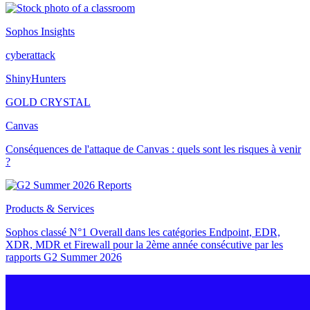
Sophos Insights
cyberattack
ShinyHunters
GOLD CRYSTAL
Canvas
Conséquences de l'attaque de Canvas : quels sont les risques à venir
?
Products & Services
Sophos classé N°1 Overall dans les catégories Endpoint, EDR,
XDR, MDR et Firewall pour la 2ème année consécutive par les
rapports G2 Summer 2026