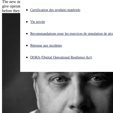
The new detection and investigation capabilities in Sophos XDR
give operators the deep insights they need to neutralize threats
Vous subissez une cyberattaque ? Obtenez une aide immédiate.
Certification des produits matériels
before they become an issue.
Se connecter
Vie privée
Open search
Recommandations pour les exercices de simulation de sécu
Open language switcher
Français
Réponse aux incidents
DORA (Digital Operational Resilience Act)