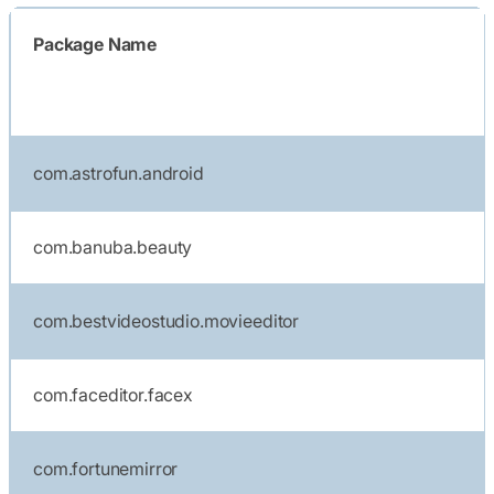
Package Name
com.astrofun.android
com.banuba.beauty
com.bestvideostudio.movieeditor
com.faceditor.facex
com.fortunemirror