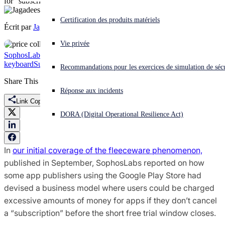
for "subscriptions" to apps
Vous subissez une cyberattaque ? Obtenez une aide immédiate.
Certification des produits matériels
Écrit par
Jagadeesh Chandraiah
Se connecter
Vie privée
SophosLabs Uncut
Threat Research
Android
Fleeceware
free trial
GO
Open search
keyboard
Subscription scam
Recommandations pour les exercices de simulation de sécu
Open language switcher
Français
Share This
Réponse aux incidents
Link Copied
DORA (Digital Operational Resilience Act)
In
our initial coverage of the fleeceware phenomenon,
published in September, SophosLabs reported on how
some app publishers using the Google Play Store had
devised a business model where users could be charged
excessive amounts of money for apps if they don’t cancel
a “subscription” before the short free trial window closes.