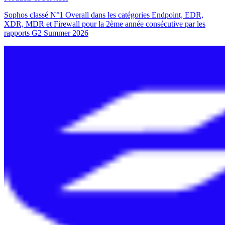
Sophos classé N°1 Overall dans les catégories Endpoint, EDR,
XDR, MDR et Firewall pour la 2ème année consécutive par les
rapports G2 Summer 2026