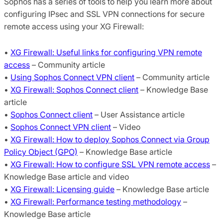
Sophos has a series of tools to help you learn more about
configuring IPsec and SSL VPN connections for secure
remote access using your XG Firewall:
•
XG Firewall: Useful links for configuring VPN remote
access
– Community article
•
Using Sophos Connect VPN client
– Community article
•
XG Firewall: Sophos Connect client
– Knowledge Base
article
•
Sophos Connect client
– User Assistance article
•
Sophos Connect VPN client
– Video
•
XG Firewall: How to deploy Sophos Connect via Group
Policy Object (GPO)
– Knowledge Base article
•
XG Firewall: How to configure SSL VPN remote access
–
Knowledge Base article and video
•
XG Firewall: Licensing guide
– Knowledge Base article
•
XG Firewall: Performance testing methodology
–
Knowledge Base article