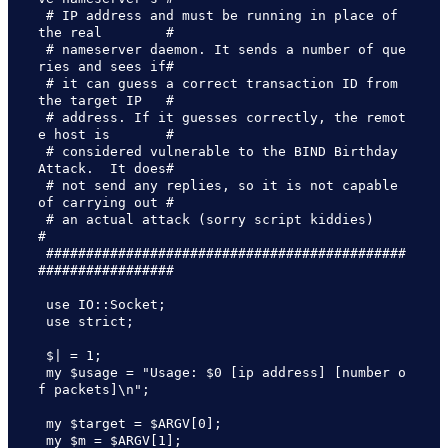
 # IP address and must be running in place of 
the real        #

 # nameserver daemon. It sends a number of que
ries and sees if#

 # it can guess a correct transaction ID from 
the target IP   #

 # address. If it guesses correctly, the remot
e host is       #

 # considered vulnerable to the BIND Birthday 
Attack.  It does#

 # not send any replies, so it is not capable 
of carrying out #

 # an actual attack (sorry script kiddies)                    
#

 #############################################
#################

 use IO::Socket;

 use strict;

 $| = 1;

 my $usage = "Usage: $0 [ip address] [number o
f packets]\n";

 my $target = $ARGV[0];

 my $m = $ARGV[1];
