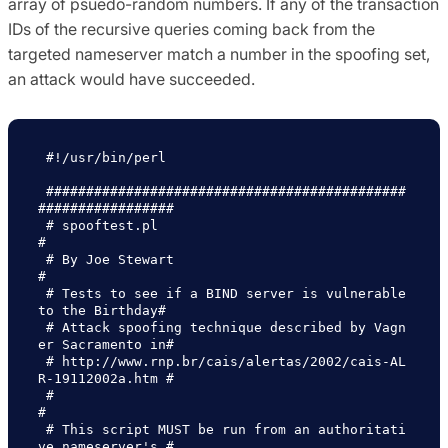
array of psuedo-random numbers. If any of the transaction
IDs of the recursive queries coming back from the
targeted nameserver match a number in the spoofing set,
an attack would have succeeded.
 #!/usr/bin/perl

 #############################################
#################

 # spooftest.pl                                               
#

 # By Joe Stewart                                             
#

 # Tests to see if a BIND server is vulnerable 
to the Birthday#

 # Attack spoofing technique described by Vagn
er Sacramento in#

 # http://www.rnp.br/cais/alertas/2002/cais-AL
R-19112002a.htm #

 #                                                            
#

 # This script MUST be run from an authoritati
ve nameserver's #
