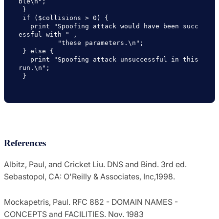
ble\n";

 }

 if ($collisions > 0) {

   print "Spoofing attack would have been succ
essful with " ,

          "these parameters.\n";

 } else {

   print "Spoofing attack unsuccessful in this 
run.\n";

 }

References
Albitz, Paul, and Cricket Liu. DNS and Bind. 3rd ed.
Sebastopol, CA: O'Reilly & Associates, Inc,1998.
Mockapetris, Paul. RFC 882 - DOMAIN NAMES -
CONCEPTS and FACILITIES. Nov. 1983