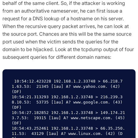
behalf of the same client. So, if the attacker is working
from an authoritative nameserver, he can first issue a
request for a DNS lookup of a hostname on his server.
When the recursive query packet arrives, he can look at
the source port. Chances are this will be the same source
port used when the victim sends the queries for the
domain to be hijacked. Look at the tcpdump output of four
subsequent queries for different domain names:
 10:54:12.423228 192.168.1.2.33748 > 66.218.7
1.63.53:  21345 [1au] A? www.yahoo.com. (42) 
(DF)

10:54:21.313293 192.168.1.2.33748 > 216.239.3
8.10.53:  53735 [1au] A? www.google.com. (43) 
(DF)

10:54:27.182852 192.168.1.2.33748 > 149.174.21
3.7.53:  19315 [1au] A? www.netscape.com. (45) 
(DF)

10:54:43.252461 192.168.1.2.33748 > 66.35.250.
11.53:  43129 [1au] A? www.linux.com. (42) (D