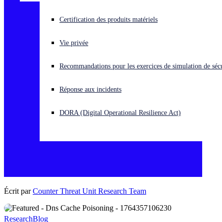
Vous subissez une cyberattaque ? Obtenez une aide immédiate.
Certification des produits matériels
Se connecter
Vie privée
Open search
Recommandations pour les exercices de simulation de sécu
Open language switcher
Français
Réponse aux incidents
DORA (Digital Operational Resilience Act)
Écrit par
Counter Threat Unit Research Team
Research
Blog