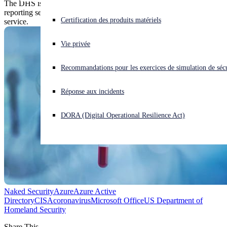
The DHS is urging users to secure Office 365 accounts after
reporting security weaknesses in Microsoft's online productivity
Vous subissez une cyberattaque ? Obtenez une aide immédiate.
Certification des produits matériels
service.
Se connecter
Vie privée
Open search
Recommandations pour les exercices de simulation de sécu
Open language switcher
Français
Réponse aux incidents
DORA (Digital Operational Resilience Act)
Naked Security
Azure
Azure Active
Directory
CISA
coronavirus
Microsoft Office
US Department of
Homeland Security
Share This