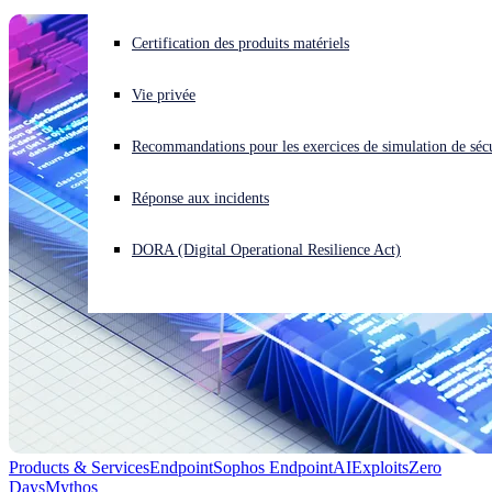
Vous subissez une cyberattaque ? Obtenez une aide immédiate.
Certification des produits matériels
Se connecter
Vie privée
Open search
Recommandations pour les exercices de simulation de sécu
Open language switcher
Français
Réponse aux incidents
DORA (Digital Operational Resilience Act)
Products & Services
Endpoint
Sophos Endpoint
AI
Exploits
Zero
Days
Mythos