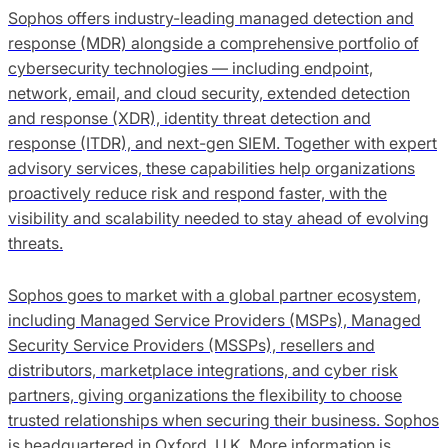
Sophos offers industry-leading managed detection and
response (MDR) alongside a comprehensive portfolio of
cybersecurity technologies — including endpoint,
network, email, and cloud security, extended detection
and response (XDR), identity threat detection and
response (ITDR), and next-gen SIEM. Together with expert
advisory services, these capabilities help organizations
proactively reduce risk and respond faster, with the
visibility and scalability needed to stay ahead of evolving
threats.
Sophos goes to market with a global partner ecosystem,
including Managed Service Providers (MSPs), Managed
Security Service Providers (MSSPs), resellers and
distributors, marketplace integrations, and cyber risk
partners, giving organizations the flexibility to choose
trusted relationships when securing their business. Sophos
is headquartered in Oxford, U.K. More information is